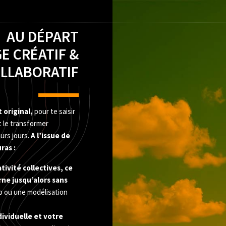
AU DÉPART
E CRÉATIF &
LLABORATIF
 original,
pour te saisir
t le transformer
urs jours.
A l’issue de
ras :
ativité collectives, ce
rne jusqu’alors sans
io ou une modélisation
viduelle et votre