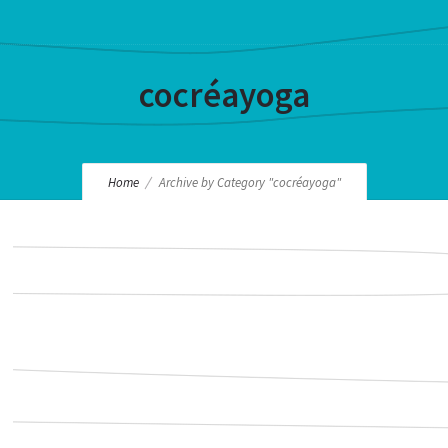
cocréayoga
Home
Archive by Category "cocréayoga"