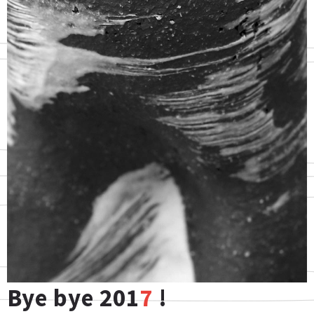
Bye bye 201
7
!