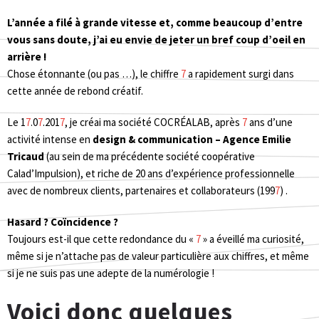
L’année a filé à grande vitesse et, comme beaucoup d’entre
vous sans doute, j’ai eu envie de jeter un bref coup d’oeil en
arrière !
Chose étonnante (ou pas …), le chiffre
7
a rapidement surgi dans
cette année de rebond créatif.
Le 1
7
.0
7
.201
7
, je créai ma société COCRÉALAB, après
7
ans d’une
activité intense en
design & communication – Agence Emilie
Tricaud
(au sein de ma précédente société coopérative
Calad’Impulsion), et riche de 20 ans d’expérience professionnelle
avec de nombreux clients, partenaires et collaborateurs (199
7
) .
Hasard ? Coïncidence ?
Toujours est-il que cette redondance du «
7
» a éveillé ma curiosité,
même si je n’attache pas de valeur particulière aux chiffres, et même
si je ne suis pas une adepte de la numérologie !
Voici donc quelques