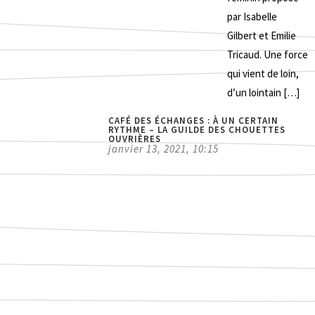
par Isabelle
Gilbert et Emilie
Tricaud. Une force
qui vient de loin,
d’un lointain […]
CAFÉ DES ÉCHANGES : À UN CERTAIN
RYTHME – LA GUILDE DES CHOUETTES
OUVRIÈRES
[
janvier 13, 2021, 10:15
l
d
l
o
s
r
a
m