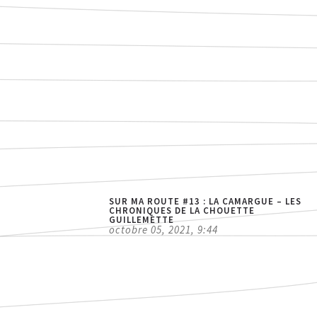
2
l
d
s
é
P
d
d
d
[
SUR MA ROUTE #13 : LA CAMARGUE – LES
CHRONIQUES DE LA CHOUETTE
GUILLEMETTE
[
octobre 05, 2021, 9:44
d
c
j
r